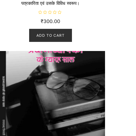
पत्रकारिता एवं उसके विविध स्वरूप।
R
₹
300.00
a
t
e
d
ADD TO CART
0
o
u
t
o
f
5