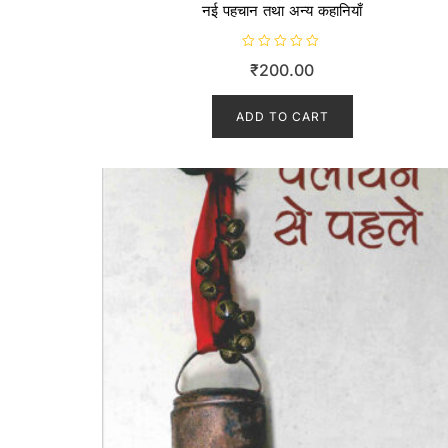
नई पहचान तथा अन्य कहानियाँ
R
₹
200.00
a
t
e
d
ADD TO CART
0
o
u
t
o
f
5