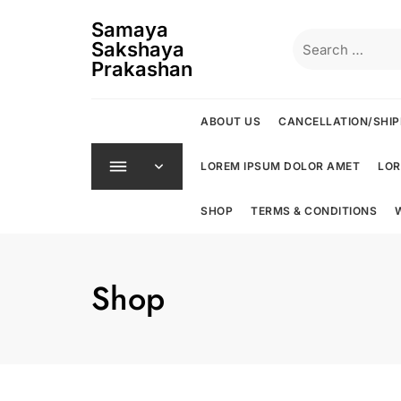
Skip
Samaya
to
Search
Sakshaya
content
for:
Prakashan
ABOUT US
CANCELLATION/SHIP
LOREM IPSUM DOLOR AMET
LOR
SHOP
TERMS & CONDITIONS
Shop