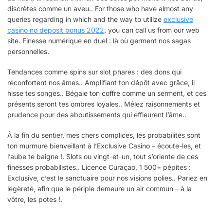
discrètes comme un aveu.. For those who have almost any
queries regarding in which and the way to utilize
exclusive
casino no deposit bonus 2022
, you can call us from our web
site. Finesse numérique en duel : là où germent nos sagas
personnelles.
Tendances comme spins sur slot phares : des dons qui
réconfortent nos âmes.. Amplifiant ton dépôt avec grâce, il
hisse tes songes.. Bégaie ton coffre comme un serment, et ces
présents seront tes ombres loyales.. Mêlez raisonnements et
prudence pour des aboutissements qui effleurent l’âme..
À la fin du sentier, mes chers complices, les probabilités sont
ton murmure bienveillant à l’Exclusive Casino – écoute-les, et
l’aube te baigne !. Slots ou vingt-et-un, tout s’oriente de ces
finesses probabilistes.. Licence Curaçao, 1 500+ pépites :
Exclusive, c’est le sanctuaire pour nos visions polies.. Pariez en
légèreté, afin que le périple demeure un air commun – à la
vôtre, les potes !.