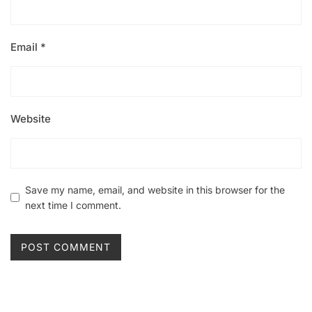
Email
*
Website
Save my name, email, and website in this browser for the
next time I comment.