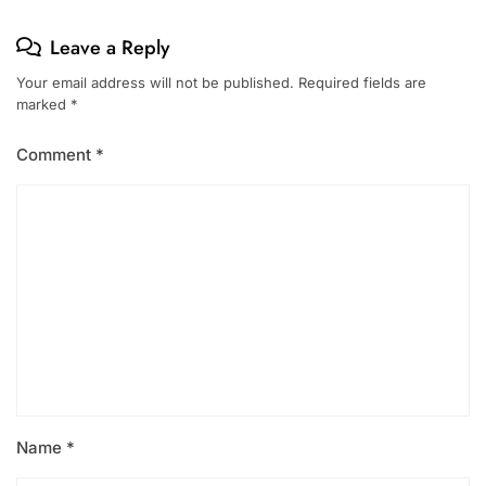
Leave a Reply
Your email address will not be published.
Required fields are
marked
*
Comment
*
Name
*